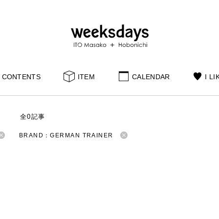
CONTENTS
ITEM
CALENDAR
I LI
S
全0記事
BRAND：GERMAN TRAINER