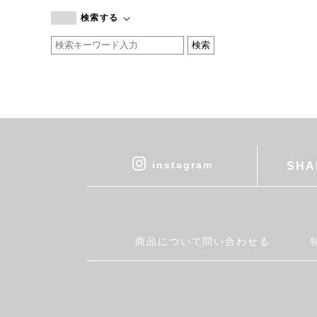
branc branc
検索する
by basics
CATWORTH
chisaki
CI-VA
COGTHEBIGSMOKE
cohan
CONVERSE
DEAN & DELUCA
instagram
SHA
DRESS HERSELF
DUENDE
EGI
Fatima Morocco
商品について問い合わせる
fog linen work
FUA accessory
GERMAN TRAINER
Harriss