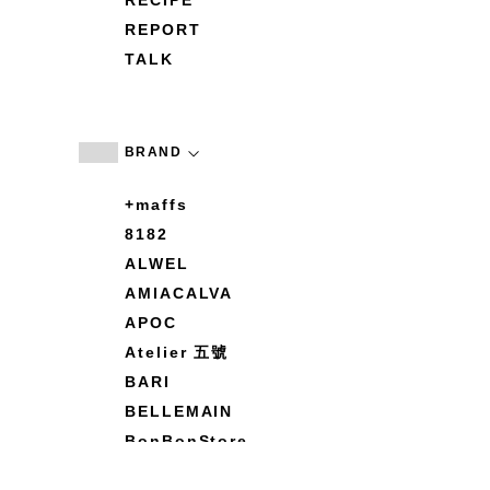
RECIPE
REPORT
TALK
BRAND
+maffs
8182
ALWEL
AMIACALVA
APOC
Atelier 五號
BARI
BELLEMAIN
BonBonStore
BOUQUET de L'UNE