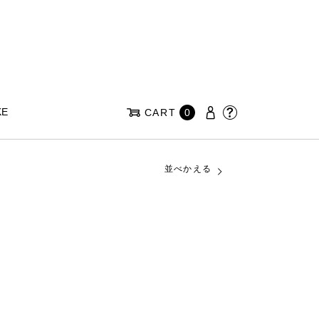
KE
CART
0
並べかえる