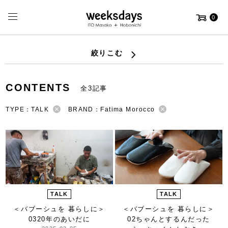
0
絞りこむ
CONTENTS
全3記事
TYPE：TALK
BRAND：Fatima Morocco
TALK
TALK
＜バブーシュを 暮らしに＞
＜バブーシュを 暮らしに＞
0320年のあいだに
02ちゃんとするんだった