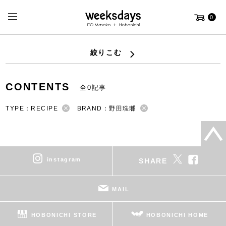
0
絞りこむ
CONTENTS
全0記事
TYPE：RECIPE
BRAND：野田琺瑯
instagram
SHARE
MAIL
HOBONICHI STORE
HOBONICHI HOME