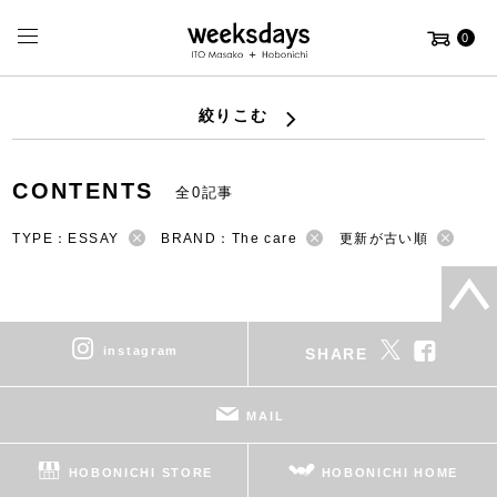
0
絞りこむ
CONTENTS
全0記事
TYPE：ESSAY
BRAND：The care
更新が古い順
instagram
SHARE
MAIL
HOBONICHI STORE
HOBONICHI HOME