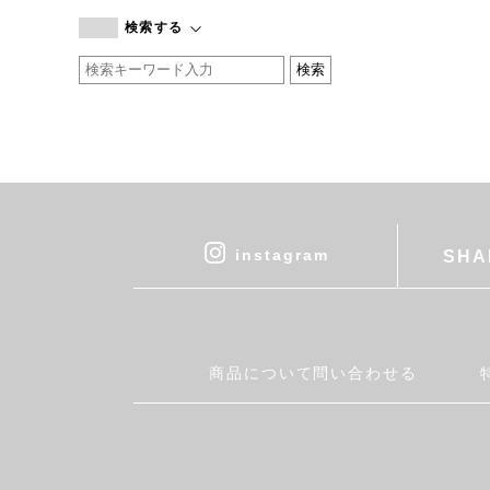
branc branc
検索する
by basics
CATWORTH
chisaki
CI-VA
COGTHEBIGSMOKE
cohan
CONVERSE
DEAN & DELUCA
instagram
SHA
DRESS HERSELF
DUENDE
EGI
Fatima Morocco
商品について問い合わせる
fog linen work
FUA accessory
GERMAN TRAINER
Harriss