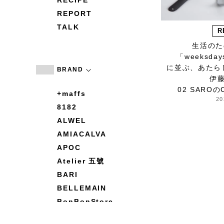
RECIPE
REPORT
TALK
R
生活のた
「weeksd
に並ぶ、あた
BRAND
伊
02 SAROの
+maffs
20
8182
ALWEL
AMIACALVA
APOC
Atelier 五號
BARI
BELLEMAIN
BonBonStore
BOUQUET de L'UNE