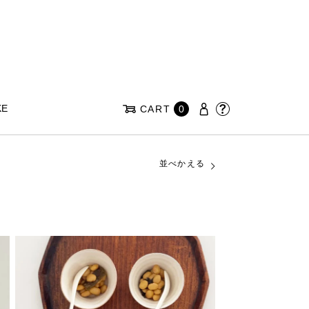
KE
CART
0
並べかえる