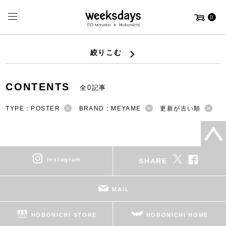
0
絞りこむ
CONTENTS
全0記事
TYPE：POSTER
BRAND：MEYAME
更新が古い順
instagram
SHARE
MAIL
HOBONICHI STORE
HOBONICHI HOME