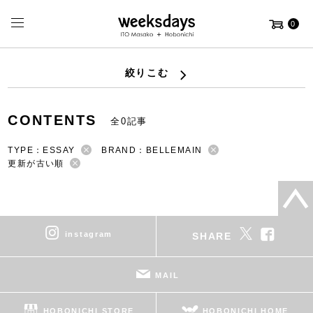
0
絞りこむ
CONTENTS
全0記事
TYPE：ESSAY
BRAND：BELLEMAIN
更新が古い順
instagram
SHARE
MAIL
HOBONICHI STORE
HOBONICHI HOME