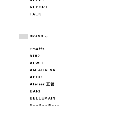
RECIPE
REPORT
TALK
BRAND
+maffs
8182
ALWEL
AMIACALVA
APOC
Atelier 五號
BARI
BELLEMAIN
BonBonStore
BOUQUET de L'UNE