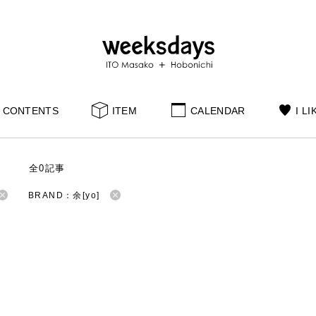
CONTENTS
ITEM
CALENDAR
I LI
S
全0記事
BRAND：余[yo]