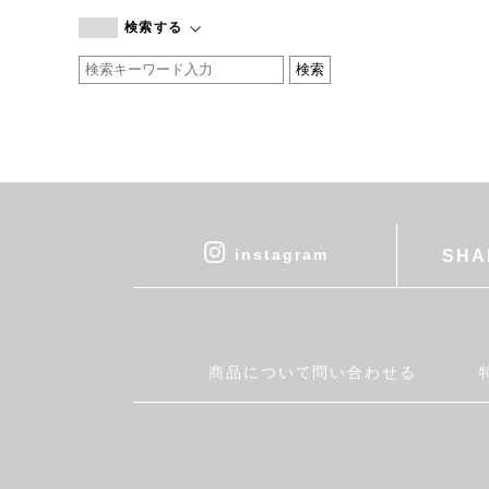
branc branc
検索する
by basics
CATWORTH
chisaki
CI-VA
COGTHEBIGSMOKE
cohan
CONVERSE
DEAN & DELUCA
instagram
SHA
DRESS HERSELF
DUENDE
EGI
Fatima Morocco
商品について問い合わせる
fog linen work
FUA accessory
GERMAN TRAINER
Harriss