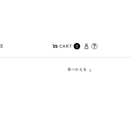
KE
CART
0
並べかえる