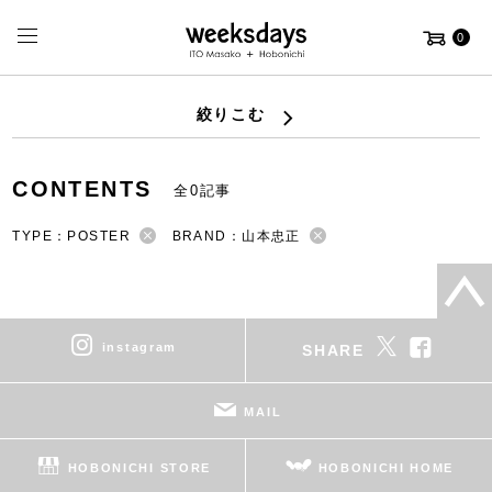
0
絞りこむ
CONTENTS
全0記事
TYPE：POSTER
BRAND：山本忠正
instagram
SHARE
MAIL
HOBONICHI STORE
HOBONICHI HOME