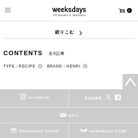
0
絞りこむ
CONTENTS
全0記事
TYPE：RECIPE
BRAND：HENRI
instagram
SHARE
MAIL
HOBONICHI STORE
HOBONICHI HOME