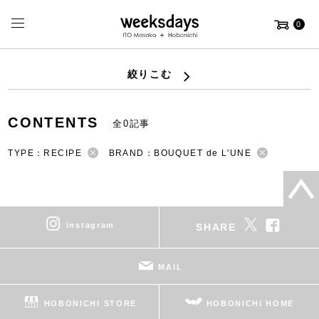
0
絞りこむ
CONTENTS
全0記事
TYPE：RECIPE
BRAND：BOUQUET de L'UNE
instagram
SHARE
MAIL
HOBONICHI STORE
HOBONICHI HOME