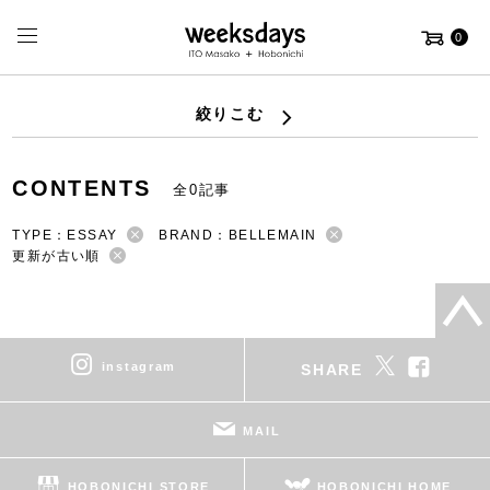
0
絞りこむ
CONTENTS
全0記事
TYPE：ESSAY
BRAND：BELLEMAIN
更新が古い順
instagram
SHARE
MAIL
HOBONICHI STORE
HOBONICHI HOME