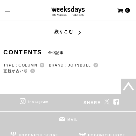
0
絞りこむ
CONTENTS
全0記事
TYPE：COLUMN
BRAND：JOHNBULL
更新が古い順
instagram
SHARE
MAIL
HOBONICHI STORE
HOBONICHI HOME