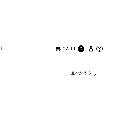
KE
CART
0
並べかえる