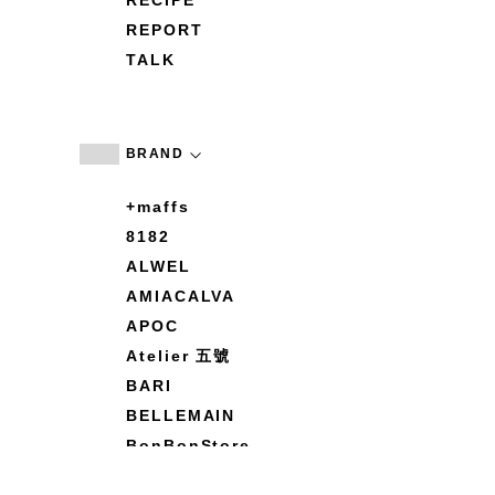
RECIPE
REPORT
TALK
BRAND
+maffs
8182
ALWEL
AMIACALVA
APOC
Atelier 五號
BARI
BELLEMAIN
BonBonStore
BOUQUET de L'UNE