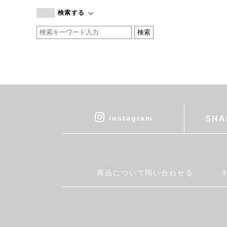
branc branc
検索する
by basics
CATWORTH
chisaki
CI-VA
COGTHEBIGSMOKE
cohan
CONVERSE
DEAN & DELUCA
instagram
SHA
DRESS HERSELF
DUENDE
EGI
Fatima Morocco
商品について問い合わせる
fog linen work
FUA accessory
GERMAN TRAINER
Harriss