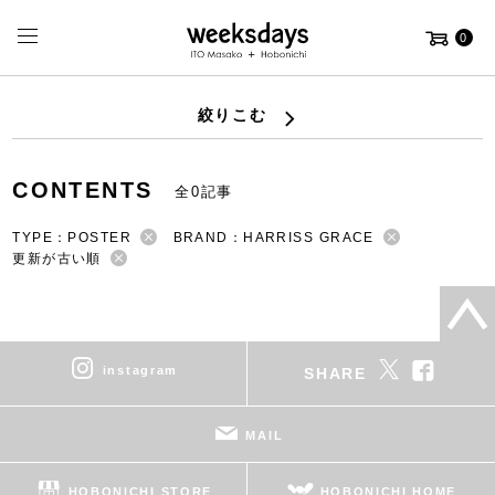
0
絞りこむ
CONTENTS
全0記事
TYPE：POSTER
BRAND：HARRISS GRACE
更新が古い順
instagram
SHARE
MAIL
HOBONICHI STORE
HOBONICHI HOME