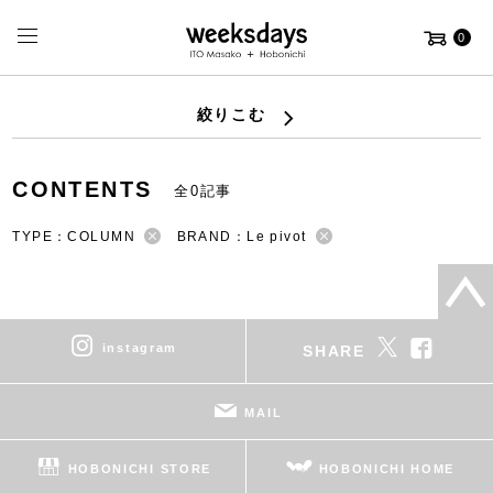
0
絞りこむ
CONTENTS
全0記事
TYPE：COLUMN
BRAND：Le pivot
instagram
SHARE
MAIL
HOBONICHI STORE
HOBONICHI HOME