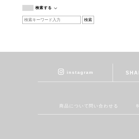
branc branc
検索する
by basics
CATWORTH
chisaki
CI-VA
COGTHEBIGSMOKE
cohan
CONVERSE
DEAN & DELUCA
instagram
SHA
DRESS HERSELF
DUENDE
EGI
Fatima Morocco
商品について問い合わせる
fog linen work
FUA accessory
GERMAN TRAINER
Harriss