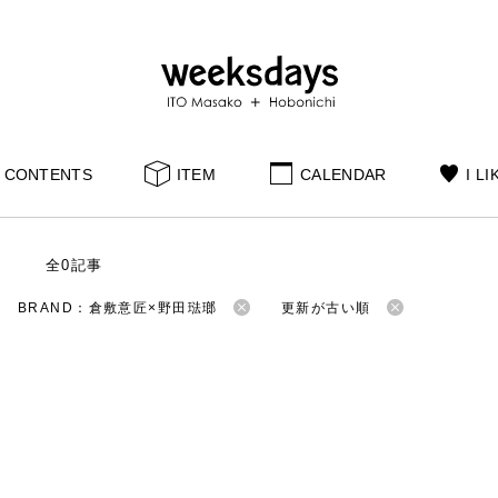
CONTENTS
ITEM
CALENDAR
I LI
S
全0記事
BRAND：倉敷意匠×野田琺瑯
更新が古い順