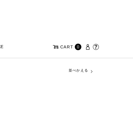
KE
CART
0
並べかえる