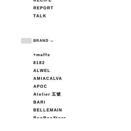
RECIPE
REPORT
TALK
BRAND
+maffs
8182
ALWEL
AMIACALVA
APOC
Atelier 五號
BARI
BELLEMAIN
BonBonStore
BOUQUET de L'UNE