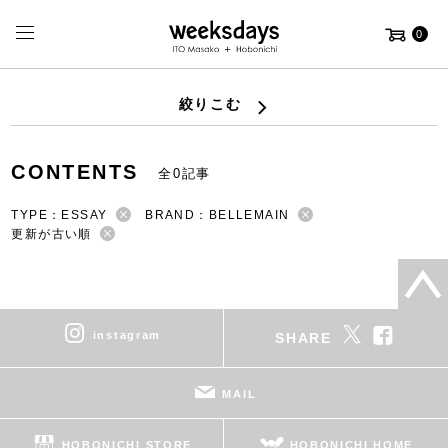
0
絞りこむ
CONTENTS
全0記事
TYPE：ESSAY
BRAND：BELLEMAIN
更新が古い順
instagram
SHARE
MAIL
HOBONICHI STORE
HOBONICHI HOME