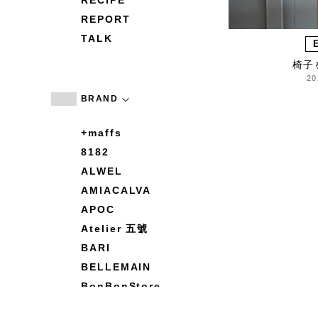
RECIPE
REPORT
TALK
椅子
20
BRAND
+maffs
8182
ALWEL
AMIACALVA
APOC
Atelier 五號
BARI
BELLEMAIN
BonBonStore
BOUQUET de L'UNE