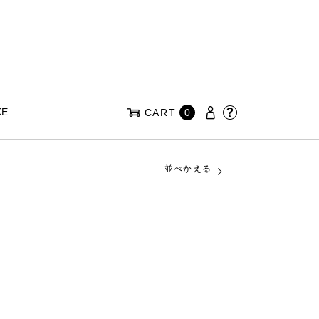
KE
CART
0
並べかえる