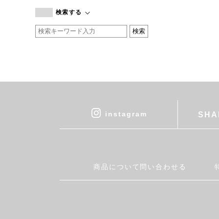
branc branc
検索する
by basics
CATWORTH
chisaki
CI-VA
COGTHEBIGSMOKE
cohan
CONVERSE
DEAN & DELUCA
instagram
SHA
DRESS HERSELF
DUENDE
EGI
Fatima Morocco
商品について問い合わせる
fog linen work
FUA accessory
GERMAN TRAINER
Harriss