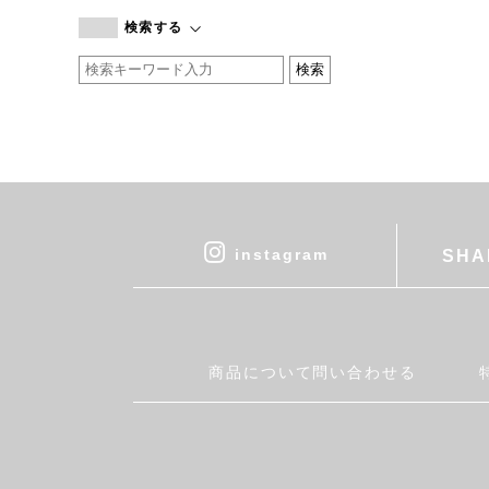
branc branc
検索する
by basics
CATWORTH
chisaki
CI-VA
COGTHEBIGSMOKE
cohan
CONVERSE
DEAN & DELUCA
instagram
SHA
DRESS HERSELF
DUENDE
EGI
Fatima Morocco
商品について問い合わせる
fog linen work
FUA accessory
GERMAN TRAINER
Harriss