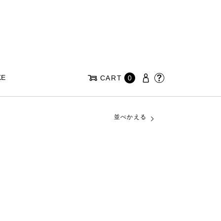
KE
CART
0
並べかえる