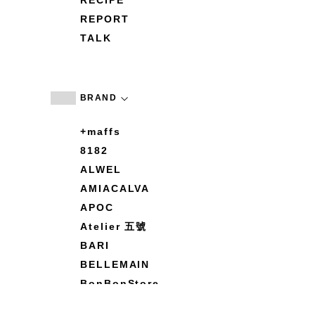
RECIPE
REPORT
TALK
BRAND
+maffs
8182
ALWEL
AMIACALVA
APOC
Atelier 五號
BARI
BELLEMAIN
BonBonStore
BOUQUET de L'UNE