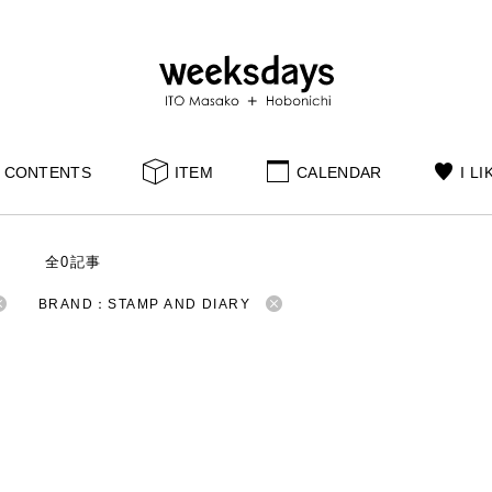
CONTENTS
ITEM
CALENDAR
I LI
S
全0記事
BRAND：STAMP AND DIARY