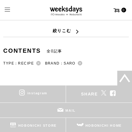
0
絞りこむ
CONTENTS
全0記事
TYPE：RECIPE
BRAND：SARO
instagram
SHARE
MAIL
HOBONICHI STORE
HOBONICHI HOME