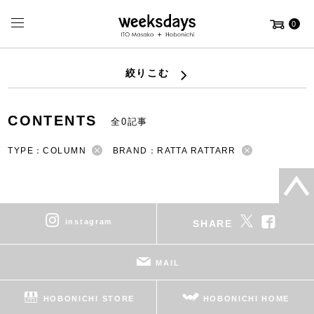
0
絞りこむ
CONTENTS
全0記事
TYPE：COLUMN
BRAND：RATTA RATTARR
instagram
SHARE
MAIL
HOBONICHI STORE
HOBONICHI HOME