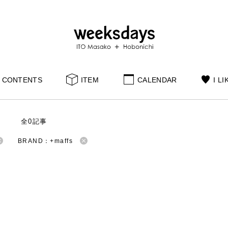
CONTENTS
ITEM
CALENDAR
I LI
S
全0記事
BRAND：+maffs