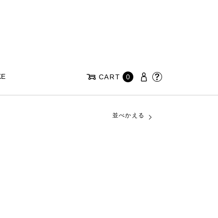
KE
CART
0
並べかえる