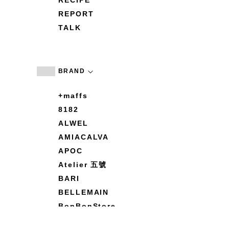
RECIPE
REPORT
TALK
BRAND
+maffs
8182
ALWEL
AMIACALVA
APOC
Atelier 五號
BARI
BELLEMAIN
BonBonStore
BOUQUET de L'UNE