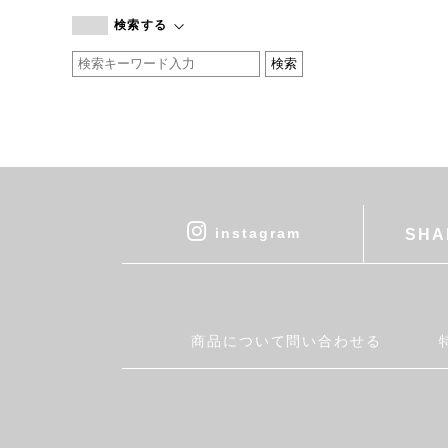
branc branc
検索する
by basics
CATWORTH
chisaki
CI-VA
COGTHEBIGSMOKE
cohan
CONVERSE
DEAN & DELUCA
instagram
SHA
DRESS HERSELF
DUENDE
EGI
Fatima Morocco
商品について問い合わせる
fog linen work
FUA accessory
GERMAN TRAINER
Harriss