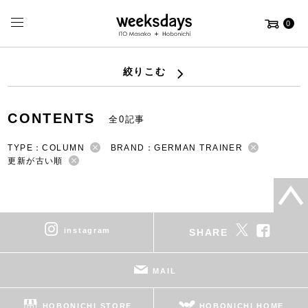
0
絞りこむ
CONTENTS
全0記事
TYPE：COLUMN
BRAND：GERMAN TRAINER
更新が古い順
instagram
SHARE
MAIL
HOBONICHI STORE
HOBONICHI HOME