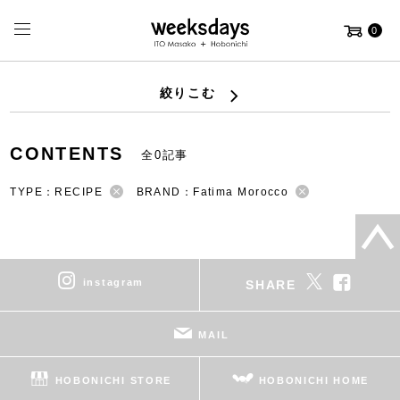
0
絞りこむ
CONTENTS
全0記事
TYPE：RECIPE
BRAND：Fatima Morocco
instagram
SHARE
MAIL
HOBONICHI STORE
HOBONICHI HOME