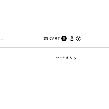
KE
CART
0
並べかえる