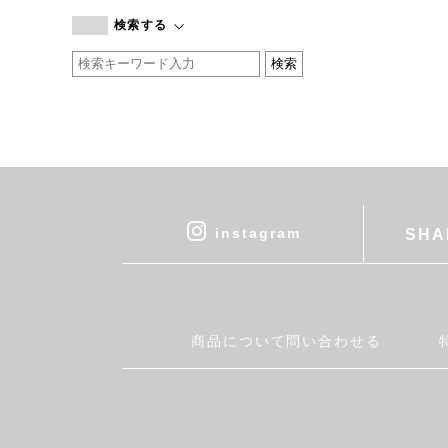
branc branc
検索する
by basics
CATWORTH
chisaki
CI-VA
COGTHEBIGSMOKE
cohan
CONVERSE
DEAN & DELUCA
instagram
SHA
DRESS HERSELF
DUENDE
EGI
Fatima Morocco
商品について問い合わせる
fog linen work
FUA accessory
GERMAN TRAINER
Harriss