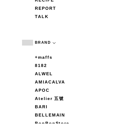
RECIPE
REPORT
TALK
BRAND
+maffs
8182
ALWEL
AMIACALVA
APOC
Atelier 五號
BARI
BELLEMAIN
BonBonStore
BOUQUET de L'UNE