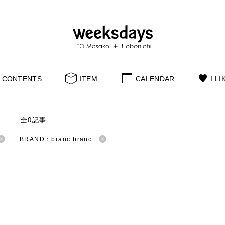
CONTENTS
ITEM
CALENDAR
I LI
S
全0記事
BRAND：branc branc