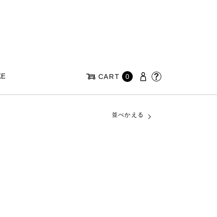
KE
CART
0
並べかえる