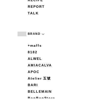
RECIPE
REPORT
TALK
BRAND
+maffs
8182
ALWEL
AMIACALVA
APOC
Atelier 五號
BARI
BELLEMAIN
BonBonStore
BOUQUET de L'UNE