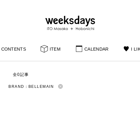
CONTENTS
ITEM
CALENDAR
I LI
S
全0記事
BRAND：BELLEMAIN