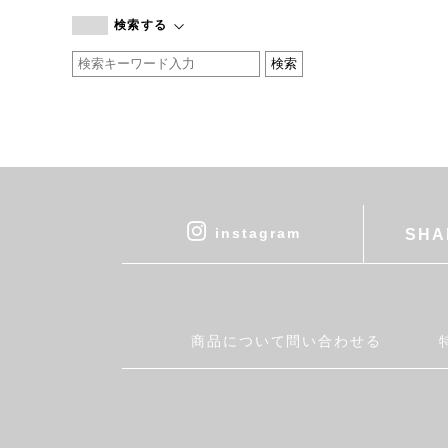
branc branc
検索する
by basics
CATWORTH
chisaki
CI-VA
COGTHEBIGSMOKE
cohan
CONVERSE
DEAN & DELUCA
instagram
SHA
DRESS HERSELF
DUENDE
EGI
Fatima Morocco
商品について問い合わせる
fog linen work
FUA accessory
GERMAN TRAINER
Harriss