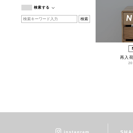
branc branc
検索する
by basics
CATWORTH
chisaki
CI-VA
COGTHEBIGSMOKE
cohan
再入
CONVERSE
20
DEAN & DELUCA
DRESS HERSELF
DUENDE
EGI
Fatima Morocco
fog linen work
FUA accessory
GERMAN TRAINER
Harriss
instagram
SHA