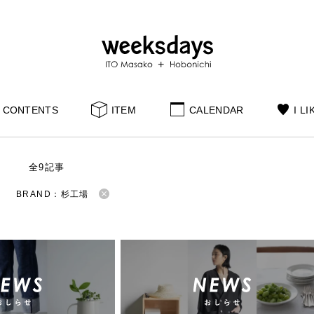
CONTENTS
ITEM
CALENDAR
I LI
S
全9記事
BRAND：杉工場