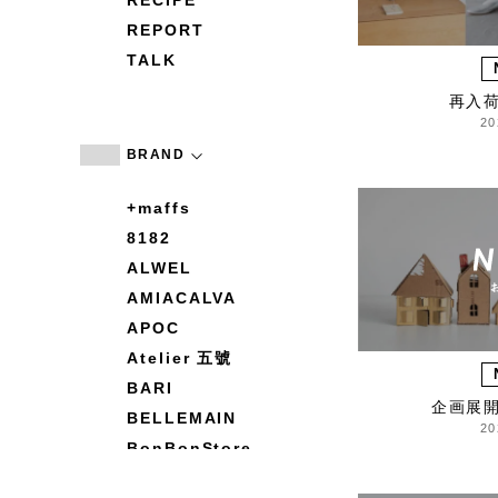
RECIPE
REPORT
TALK
再入
20
BRAND
+maffs
8182
ALWEL
AMIACALVA
APOC
Atelier 五號
BARI
企画展
BELLEMAIN
20
BonBonStore
BOUQUET de L'UNE