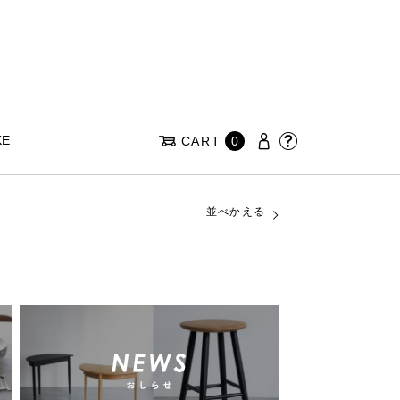
KE
CART
0
並べかえる